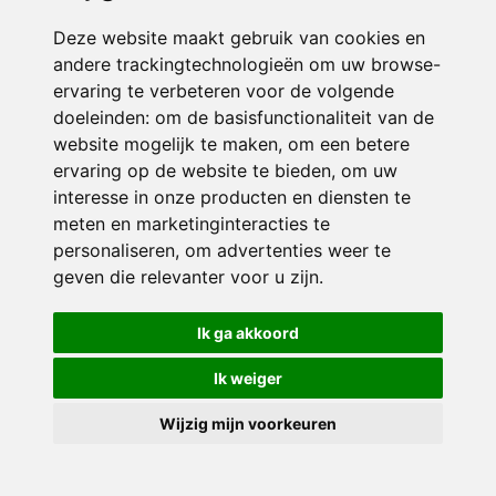
Deze website maakt gebruik van cookies en
andere trackingtechnologieën om uw browse-
ervaring te verbeteren voor de volgende
doeleinden:
om de basisfunctionaliteit van de
website mogelijk te maken
,
om een betere
ervaring op de website te bieden
,
om uw
interesse in onze producten en diensten te
© 2026 Sint Jozef | Alle rechten voorbehouden
meten en marketinginteracties te
personaliseren
,
om advertenties weer te
Privacy policy
|
Disclaimer
|
Klachtenregeling
|
RSIN en Anbi
|
Cookie
voorkeuren
geven die relevanter voor u zijn
.
Crealisatie
The MindOffice
Ik ga akkoord
Ik weiger
Wijzig mijn voorkeuren