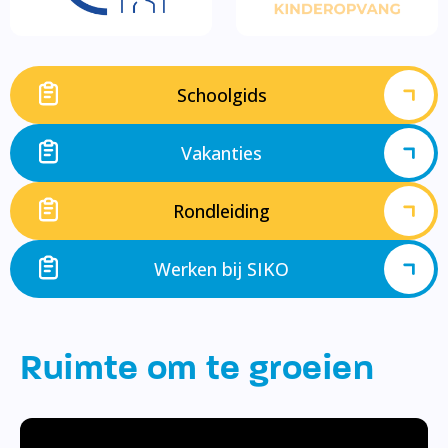
Schoolgids
Vakanties
Rondleiding
Werken bij SIKO
Ruimte om te groeien