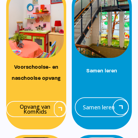
Voorschoolse- en
Samen leren
naschoolse opvang
Opvang van
Samen leren
KomKids