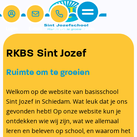
Login
E-mail
Bellen
Menu
De school
Ouders
RKBS Sint Jozef
Home
Ons onderwijs
Schoolgids en kalender
Samen Leren
Protocollen
De school
Ons onderwijs
Klassenouders
Ruimte om te groeien
Ouders
Schoolgids en kalender
Medezeggenschapsraad
Beleid en identiteit
Schoolgids
Spelling
Protocol schorsing en verwijdering
Contact
Schooltijden
Ouderbijdrage
Welkom op de website van basisschool
Schoolregels
Kalender 2025-2026
Lezen
Protocol omgang met gescheiden
Sint Jozef in Schiedam. Wat leuk dat je ons
Ons Team
Samen Leren
Formulieren
Taal
ouders
gevonden hebt! Op onze website kun je
Gymrooster
Protocollen
Rekenen
Pestprotocol
ontdekken wie wij zijn, wat we allemaal
Vakanties en Lesvrije dagen
Inschrijven en indelen van leerlingen
Gedragsprotocol
leren en beleven op school, en waarom het