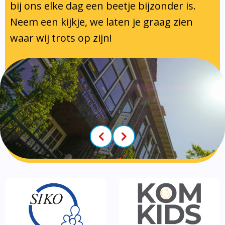
Klachtenregeling
Tussenschoolse opvang
bij ons elke dag een beetje bijzonder is.
Luizenprotocol
Neem een kijkje, we laten je graag zien
Privacy regelement
Voorschoolse- en naschoolse
Inspectie en leerplicht
waar wij trots op zijn!
Partners
opvang