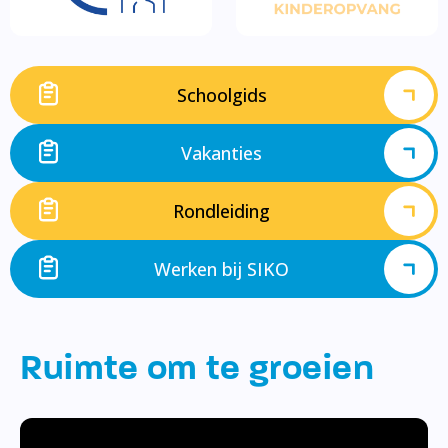
Schoolgids
Vakanties
Rondleiding
Werken bij SIKO
Ruimte om te groeien