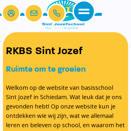
Login
E-mail
Bellen
Menu
De school
Ouders
RKBS Sint Jozef
Home
Ons onderwijs
Schoolgids en kalender
Samen Leren
Protocollen
De school
Ons onderwijs
Klassenouders
Ruimte om te groeien
Ouders
Schoolgids en kalender
Medezeggenschapsraad
Beleid en identiteit
Schoolgids
Spelling
Protocol schorsing en verwijdering
Contact
Schooltijden
Ouderbijdrage
Welkom op de website van basisschool
Schoolregels
Kalender 2025-2026
Lezen
Protocol omgang met gescheiden
Sint Jozef in Schiedam. Wat leuk dat je ons
Ons Team
Samen Leren
Formulieren
Taal
ouders
gevonden hebt! Op onze website kun je
Gymrooster
Protocollen
Rekenen
Pestprotocol
ontdekken wie wij zijn, wat we allemaal
Vakanties en Lesvrije dagen
Inschrijven en indelen van leerlingen
Gedragsprotocol
leren en beleven op school, en waarom het