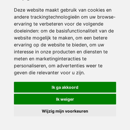
Deze website maakt gebruik van cookies en
andere trackingtechnologieën om uw browse-
ervaring te verbeteren voor de volgende
doeleinden:
om de basisfunctionaliteit van de
website mogelijk te maken
,
om een betere
ervaring op de website te bieden
,
om uw
interesse in onze producten en diensten te
© 2026 Sint Jozef | Alle rechten voorbehouden
meten en marketinginteracties te
personaliseren
,
om advertenties weer te
Privacy policy
|
Disclaimer
|
Klachtenregeling
|
RSIN en Anbi
|
Cookie
voorkeuren
geven die relevanter voor u zijn
.
Crealisatie
The MindOffice
Ik ga akkoord
Ik weiger
Wijzig mijn voorkeuren