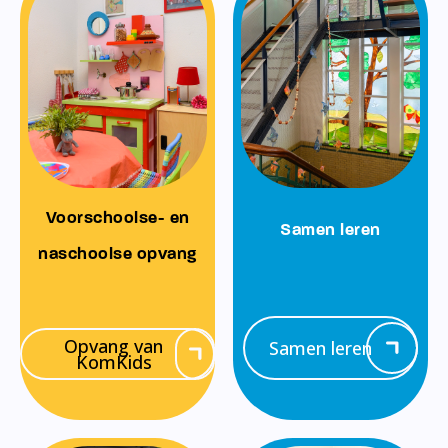
Voorschoolse- en
Samen leren
naschoolse opvang
Opvang van
Samen leren
KomKids