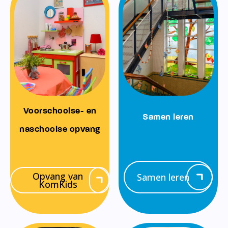
Voorschoolse- en
Samen leren
naschoolse opvang
Opvang van
Samen leren
KomKids