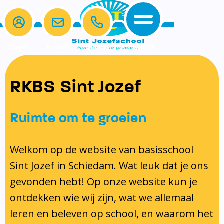
Login
E-mail
Bellen
Menu
De school
Ouders
RKBS Sint Jozef
Home
Ons onderwijs
Schoolgids en kalender
Samen Leren
Protocollen
De school
Ons onderwijs
Klassenouders
Ruimte om te groeien
Ouders
Schoolgids en kalender
Medezeggenschapsraad
Beleid en identiteit
Schoolgids
Spelling
Protocol schorsing en verwijdering
Contact
Schooltijden
Ouderbijdrage
Welkom op de website van basisschool
Schoolregels
Kalender 2025-2026
Lezen
Protocol omgang met gescheiden
Sint Jozef in Schiedam. Wat leuk dat je ons
Ons Team
Samen Leren
Formulieren
Taal
ouders
gevonden hebt! Op onze website kun je
Gymrooster
Protocollen
Rekenen
Pestprotocol
ontdekken wie wij zijn, wat we allemaal
Vakanties en Lesvrije dagen
Inschrijven en indelen van leerlingen
Gedragsprotocol
leren en beleven op school, en waarom het