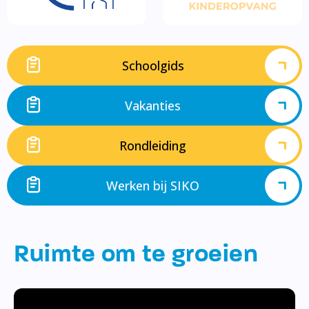
Schoolgids
Vakanties
Rondleiding
Werken bij SIKO
Ruimte om te groeien