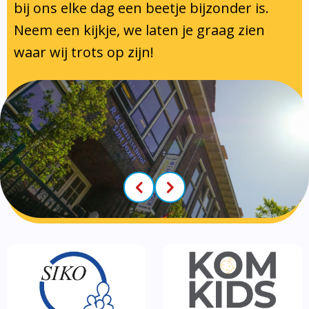
Klachtenregeling
Tussenschoolse opvang
bij ons elke dag een beetje bijzonder is.
Luizenprotocol
Neem een kijkje, we laten je graag zien
Privacy regelement
Voorschoolse- en naschoolse
Inspectie en leerplicht
waar wij trots op zijn!
Partners
opvang