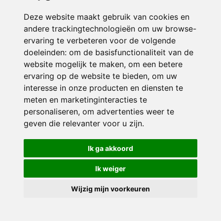
Deze website maakt gebruik van cookies en
andere trackingtechnologieën om uw browse-
ervaring te verbeteren voor de volgende
doeleinden:
om de basisfunctionaliteit van de
website mogelijk te maken
,
om een betere
ervaring op de website te bieden
,
om uw
interesse in onze producten en diensten te
© 2026 Sint Jozef | Alle rechten voorbehouden
meten en marketinginteracties te
personaliseren
,
om advertenties weer te
Privacy policy
|
Disclaimer
|
Klachtenregeling
|
RSIN en Anbi
|
Cookie
voorkeuren
geven die relevanter voor u zijn
.
Crealisatie
The MindOffice
Ik ga akkoord
Ik weiger
Wijzig mijn voorkeuren