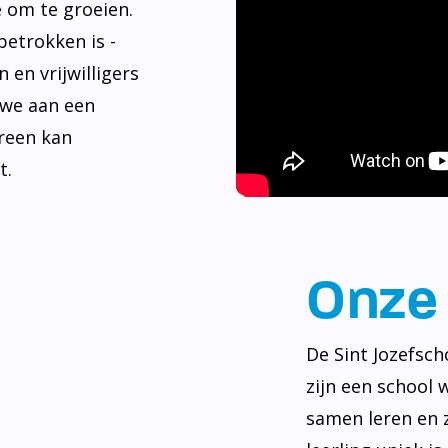
e om te groeien.
betrokken is -
 en vrijwilligers
 we aan een
reen kan
t.
Onze 
De Sint Jozefsch
zijn een school 
samen leren en z