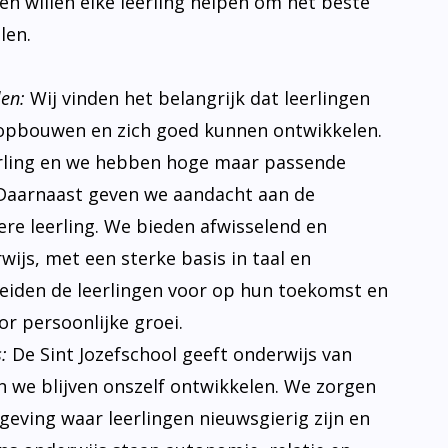
s en willen elke leerling helpen om het beste
len.
len:
Wij vinden het belangrijk dat leerlingen
opbouwen en zich goed kunnen ontwikkelen.
erling en we hebben hoge maar passende
Daarnaast geven we aandacht aan de
ere leerling. We bieden afwisselend en
ijs, met een sterke basis in taal en
eiden de leerlingen voor op hun toekomst en
r persoonlijke groei.
:
De Sint Jozefschool geeft onderwijs van
n we blijven onszelf ontwikkelen. We zorgen
eving waar leerlingen nieuwsgierig zijn en