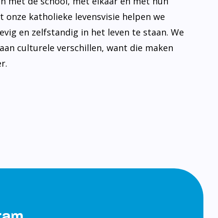
n met de school, met elkaar en met hun
t onze katholieke levensvisie helpen we
evig en zelfstandig in het leven te staan. We
aan culturele verschillen, want die maken
r.
gram