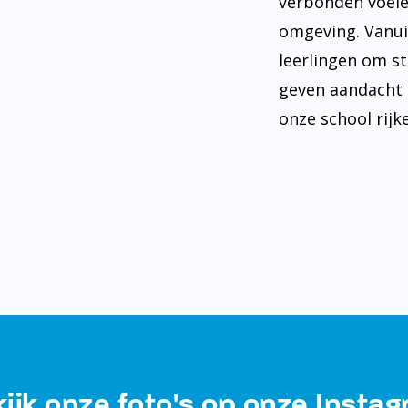
verbonden voele
omgeving. Vanui
leerlingen om st
geven aandacht 
onze school rijke
ijk onze foto's op onze Insta