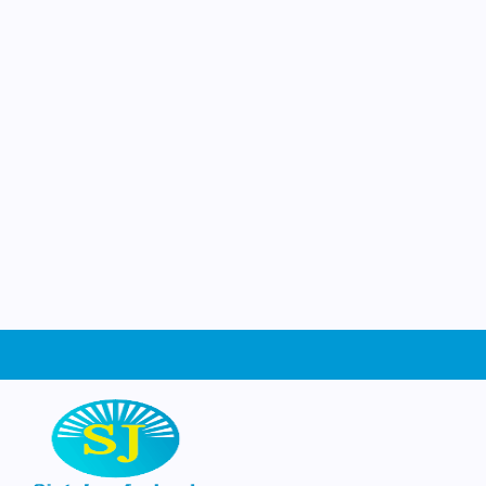
Jozef
Ruimte om te groeien
Welkom op de website van basisschool Sin
Schiedam. Wat leuk dat je ons gevonden
website kun je ontdekken wie wij zijn, wa
leren en beleven op school, en waarom he
dag een beetje bijzonder is. Neem een kijk
graag zien waar wij trots op zijn!