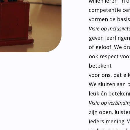
willen leren. In
competentie cen
vormen de basis
Visie op inclusivite
geven leerlinge
of geloof. We d
ook respect voor
betekent
voor ons, dat el
We sluiten aan 
leuk én betekeni
Visie op verbindin
zijn open, luist
ieders mening. W