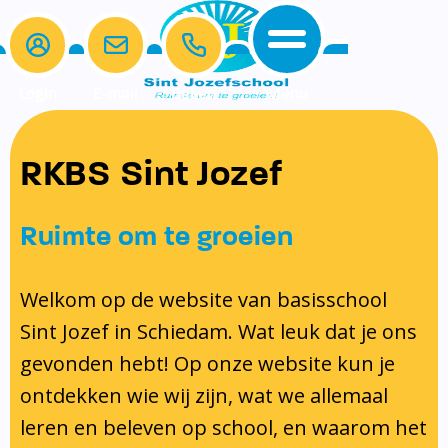
Login
E-mail
Bellen
Menu
De school
Ouders
RKBS Sint Jozef
Home
Ons onderwijs
Schoolgids en kalender
Samen Leren
Protocollen
De school
Ons onderwijs
Klassenouders
Ruimte om te groeien
Ouders
Schoolgids en kalender
Medezeggenschapsraad
Beleid en identiteit
Schoolgids
Spelling
Protocol schorsing en verwijdering
Contact
Schooltijden
Ouderbijdrage
Welkom op de website van basisschool
Schoolregels
Kalender 2025-2026
Lezen
Protocol omgang met gescheiden
Sint Jozef in Schiedam. Wat leuk dat je ons
Ons Team
Samen Leren
Formulieren
Taal
ouders
gevonden hebt! Op onze website kun je
Gymrooster
Protocollen
Rekenen
Pestprotocol
ontdekken wie wij zijn, wat we allemaal
Vakanties en Lesvrije dagen
Inschrijven en indelen van leerlingen
Gedragsprotocol
leren en beleven op school, en waarom het