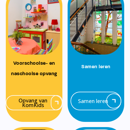
Voorschoolse- en
Samen leren
naschoolse opvang
Opvang van
Samen leren
KomKids