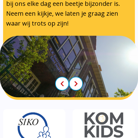
Klachtenregeling
Tussenschoolse opvang
bij ons elke dag een beetje bijzonder is.
Luizenprotocol
Neem een kijkje, we laten je graag zien
Privacy regelement
Voorschoolse- en naschoolse
Inspectie en leerplicht
waar wij trots op zijn!
Partners
opvang