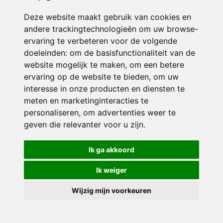
Deze website maakt gebruik van cookies en
andere trackingtechnologieën om uw browse-
ervaring te verbeteren voor de volgende
doeleinden:
om de basisfunctionaliteit van de
website mogelijk te maken
,
om een betere
ervaring op de website te bieden
,
om uw
interesse in onze producten en diensten te
© 2026 Sint Jozef | Alle rechten voorbehouden
meten en marketinginteracties te
personaliseren
,
om advertenties weer te
Privacy policy
|
Disclaimer
|
Klachtenregeling
|
RSIN en Anbi
|
Cookie
voorkeuren
geven die relevanter voor u zijn
.
Crealisatie
The MindOffice
Ik ga akkoord
Ik weiger
Wijzig mijn voorkeuren