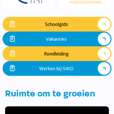
Schoolgids
Vakanties
Rondleiding
Werken bij SIKO
Ruimte om te groeien