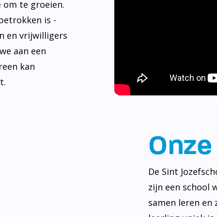
e om te groeien.
betrokken is -
 en vrijwilligers
 we aan een
reen kan
t.
Onze 
De Sint Jozefsch
zijn een school 
samen leren en z