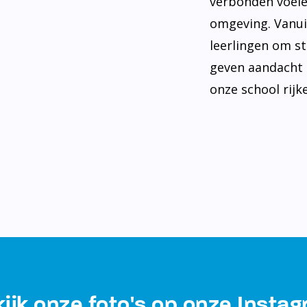
verbonden voele
omgeving. Vanui
leerlingen om st
geven aandacht 
onze school rijke
ijk onze foto's op onze Insta