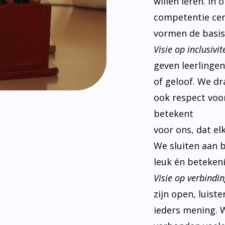
willen leren. In
competentie cen
vormen de basis
Visie op inclusivite
geven leerlinge
of geloof. We d
ook respect voor
betekent
voor ons, dat el
We sluiten aan 
leuk én betekeni
Visie op verbindin
zijn open, luist
ieders mening. W