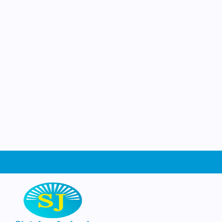
Jozef
Ruimte om te groeien
Welkom op de website van basisschool Sin
Schiedam. Wat leuk dat je ons gevonden
website kun je ontdekken wie wij zijn, wa
leren en beleven op school, en waarom he
dag een beetje bijzonder is. Neem een kijk
graag zien waar wij trots op zijn!