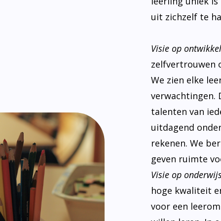
leerling uniek i
uit zichzelf te ha
Visie op ontwikke
zelfvertrouwen 
We zien elke le
verwachtingen. 
talenten van ied
uitdagend onderw
rekenen. We ber
geven ruimte voo
Visie op onderwijs
hoge kwaliteit e
voor een leeromg