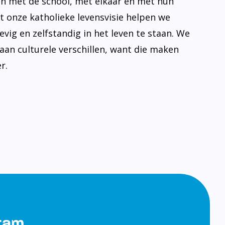
n met de school, met elkaar en met hun
t onze katholieke levensvisie helpen we
evig en zelfstandig in het leven te staan. We
aan culturele verschillen, want die maken
r.
gram