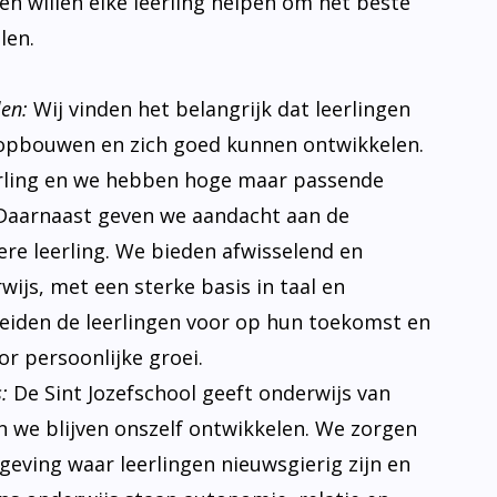
s en willen elke leerling helpen om het beste
len.
len:
Wij vinden het belangrijk dat leerlingen
opbouwen en zich goed kunnen ontwikkelen.
erling en we hebben hoge maar passende
Daarnaast geven we aandacht aan de
ere leerling. We bieden afwisselend en
ijs, met een sterke basis in taal en
eiden de leerlingen voor op hun toekomst en
r persoonlijke groei.
:
De Sint Jozefschool geeft onderwijs van
n we blijven onszelf ontwikkelen. We zorgen
eving waar leerlingen nieuwsgierig zijn en