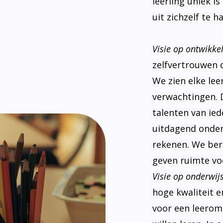
leerling uniek i
uit zichzelf te ha
Visie op ontwikke
zelfvertrouwen 
We zien elke le
verwachtingen. 
talenten van ied
uitdagend onderw
rekenen. We ber
geven ruimte voo
Visie op onderwijs
hoge kwaliteit e
voor een leeromg