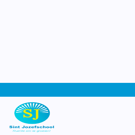
Jozef
Ruimte om te groeien
Welkom op de website van basisschool Sin
Schiedam. Wat leuk dat je ons gevonden
website kun je ontdekken wie wij zijn, wa
leren en beleven op school, en waarom he
dag een beetje bijzonder is. Neem een kijk
graag zien waar wij trots op zijn!