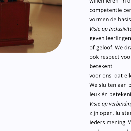
willen leren. In
competentie cen
vormen de basis
Visie op inclusivite
geven leerlinge
of geloof. We d
ook respect voor
betekent
voor ons, dat el
We sluiten aan 
leuk én betekeni
Visie op verbindin
zijn open, luist
ieders mening. W