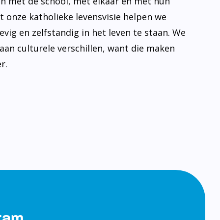
n met de school, met elkaar en met hun
t onze katholieke levensvisie helpen we
evig en zelfstandig in het leven te staan. We
aan culturele verschillen, want die maken
r.
gram