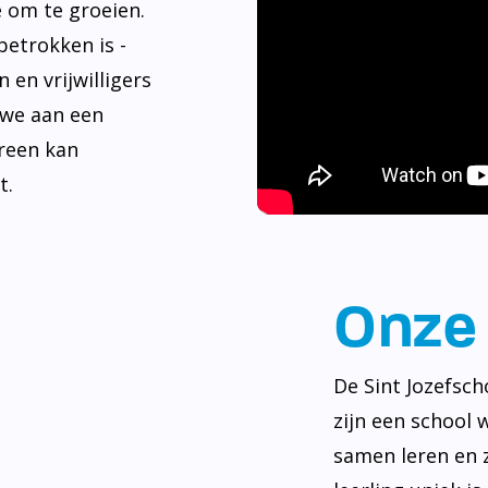
e om te groeien.
betrokken is -
 en vrijwilligers
 we aan een
reen kan
t.
Onze 
De Sint Jozefsch
zijn een school 
samen leren en z