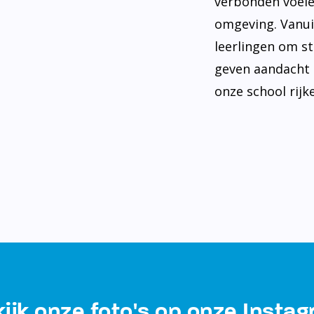
verbonden voele
omgeving. Vanui
leerlingen om st
geven aandacht 
onze school rijke
ijk onze foto's op onze Insta