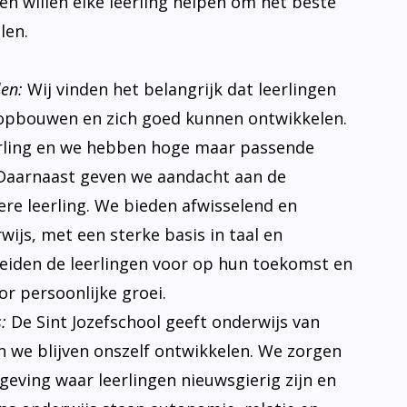
s en willen elke leerling helpen om het beste
len.
len:
Wij vinden het belangrijk dat leerlingen
opbouwen en zich goed kunnen ontwikkelen.
erling en we hebben hoge maar passende
Daarnaast geven we aandacht aan de
ere leerling. We bieden afwisselend en
ijs, met een sterke basis in taal en
eiden de leerlingen voor op hun toekomst en
r persoonlijke groei.
:
De Sint Jozefschool geeft onderwijs van
n we blijven onszelf ontwikkelen. We zorgen
eving waar leerlingen nieuwsgierig zijn en