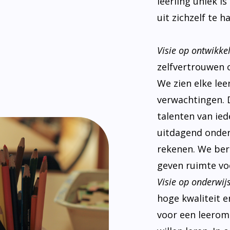
leerling uniek i
uit zichzelf te ha
Visie op ontwikke
zelfvertrouwen 
We zien elke le
verwachtingen. 
talenten van ied
uitdagend onderw
rekenen. We ber
geven ruimte voo
Visie op onderwijs
hoge kwaliteit e
voor een leeromg