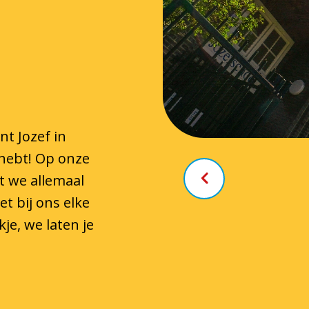
t Jozef in
 hebt! Op onze
t we allemaal
t bij ons elke
je, we laten je