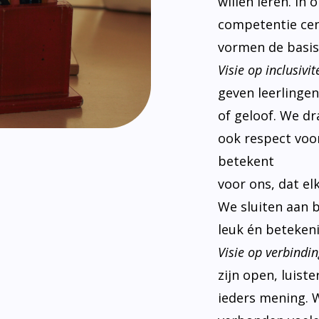
willen leren. In
competentie cen
vormen de basis
Visie op inclusivite
geven leerlinge
of geloof. We d
ook respect voor
betekent
voor ons, dat el
We sluiten aan 
leuk én betekeni
Visie op verbindin
zijn open, luist
ieders mening. W