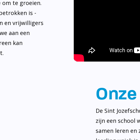
e om te groeien.
betrokken is -
 en vrijwilligers
 we aan een
reen kan
t.
Onze 
De Sint Jozefsch
zijn een school 
samen leren en z