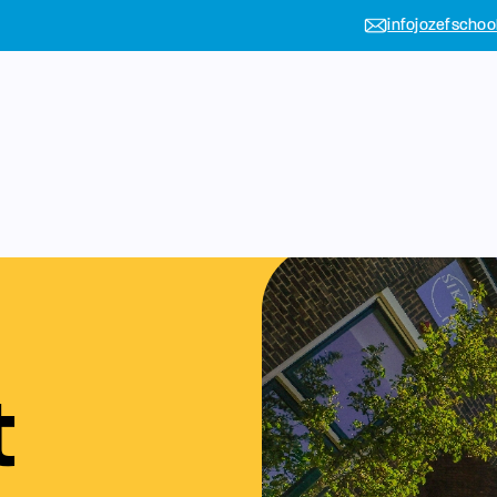
infojozefschoo
t