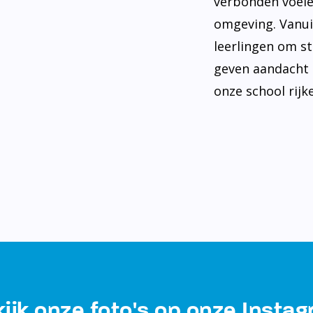
verbonden voele
omgeving. Vanui
leerlingen om st
geven aandacht 
onze school rijke
ijk onze foto's op onze Insta