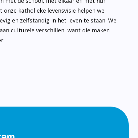
n met de school, met elkaar en met hun
t onze katholieke levensvisie helpen we
evig en zelfstandig in het leven te staan. We
aan culturele verschillen, want die maken
r.
gram