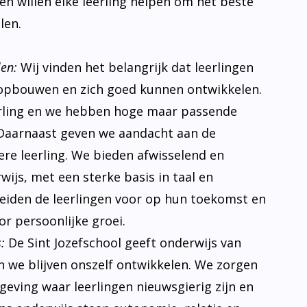
s en willen elke leerling helpen om het beste
len.
len:
Wij vinden het belangrijk dat leerlingen
opbouwen en zich goed kunnen ontwikkelen.
erling en we hebben hoge maar passende
Daarnaast geven we aandacht aan de
ere leerling. We bieden afwisselend en
ijs, met een sterke basis in taal en
eiden de leerlingen voor op hun toekomst en
r persoonlijke groei.
:
De Sint Jozefschool geeft onderwijs van
n we blijven onszelf ontwikkelen. We zorgen
eving waar leerlingen nieuwsgierig zijn en