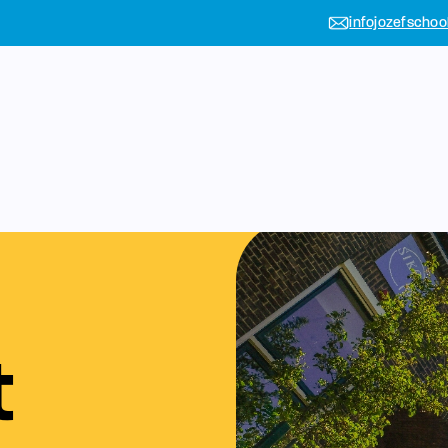
infojozefschoo
t