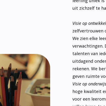
leerling uniek i
uit zichzelf te ha
Visie op ontwikke
zelfvertrouwen 
We zien elke le
verwachtingen. 
talenten van ied
uitdagend onderw
rekenen. We ber
geven ruimte voo
Visie op onderwijs
hoge kwaliteit e
voor een leeromg