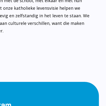
n met de school, met elkaar en met hun
t onze katholieke levensvisie helpen we
evig en zelfstandig in het leven te staan. We
aan culturele verschillen, want die maken
r.
gram