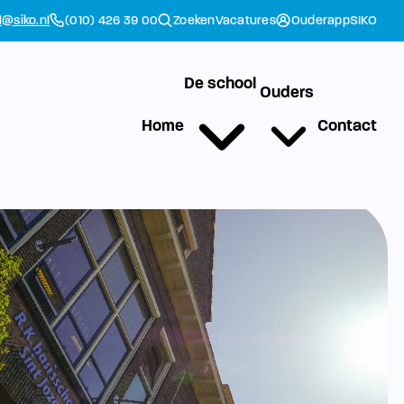
l@siko.nl
(010) 426 39 00
Zoeken
Vacatures
Ouderapp
SIKO
De school
Ouders
Home
Contact