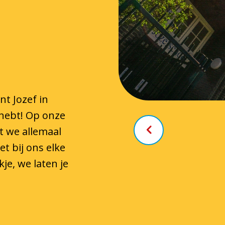
t Jozef in
 hebt! Op onze
t we allemaal
t bij ons elke
je, we laten je