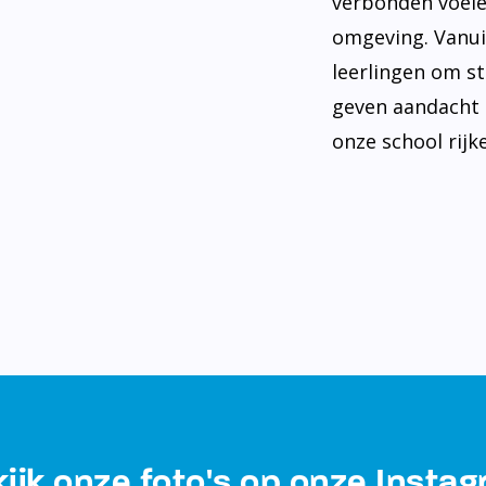
verbonden voele
omgeving. Vanui
leerlingen om st
geven aandacht 
onze school rijke
ijk onze foto's op onze Insta