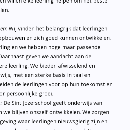
s en willen elke leerling helpen om het beste
len.
len:
Wij vinden het belangrijk dat leerlingen
opbouwen en zich goed kunnen ontwikkelen.
erling en we hebben hoge maar passende
Daarnaast geven we aandacht aan de
ere leerling. We bieden afwisselend en
ijs, met een sterke basis in taal en
eiden de leerlingen voor op hun toekomst en
r persoonlijke groei.
:
De Sint Jozefschool geeft onderwijs van
n we blijven onszelf ontwikkelen. We zorgen
eving waar leerlingen nieuwsgierig zijn en