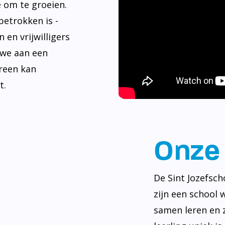
e om te groeien.
betrokken is -
 en vrijwilligers
 we aan een
reen kan
t.
Onze 
De Sint Jozefsch
zijn een school 
samen leren en z