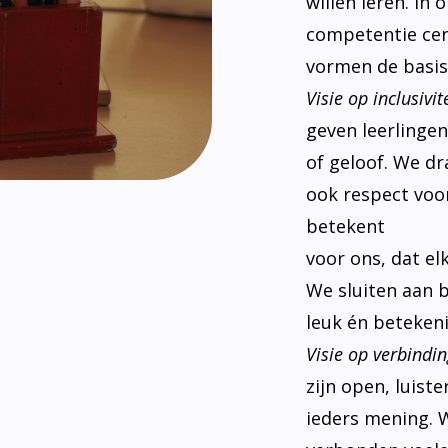
willen leren. In
competentie cen
vormen de basis
Visie op inclusivite
geven leerlinge
of geloof. We d
ook respect voor
betekent
voor ons, dat el
We sluiten aan 
leuk én betekeni
Visie op verbindin
zijn open, luist
ieders mening. W