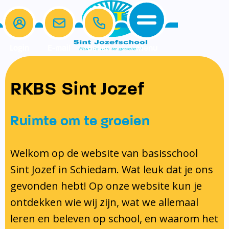
Login
E-mail
Bellen
Menu
De school
Ouders
RKBS Sint Jozef
Home
Ons onderwijs
Schoolgids en kalender
Samen Leren
Protocollen
De school
Ons onderwijs
Klassenouders
Ruimte om te groeien
Ouders
Schoolgids en kalender
Medezeggenschapsraad
Beleid en identiteit
Schoolgids
Spelling
Protocol schorsing en verwijdering
Contact
Schooltijden
Ouderbijdrage
Welkom op de website van basisschool
Schoolregels
Kalender 2025-2026
Lezen
Protocol omgang met gescheiden
Sint Jozef in Schiedam. Wat leuk dat je ons
Ons Team
Samen Leren
Formulieren
Taal
ouders
gevonden hebt! Op onze website kun je
Gymrooster
Protocollen
Rekenen
Pestprotocol
ontdekken wie wij zijn, wat we allemaal
Vakanties en Lesvrije dagen
Inschrijven en indelen van leerlingen
Gedragsprotocol
leren en beleven op school, en waarom het