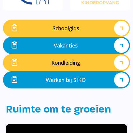
Schoolgids
Vakanties
Rondleiding
Werken bij SIKO
Ruimte om te groeien