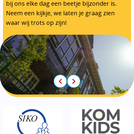
Klachtenregeling
Tussenschoolse opvang
bij ons elke dag een beetje bijzonder is.
Luizenprotocol
Neem een kijkje, we laten je graag zien
Privacy regelement
Voorschoolse- en naschoolse
Inspectie en leerplicht
waar wij trots op zijn!
Partners
opvang