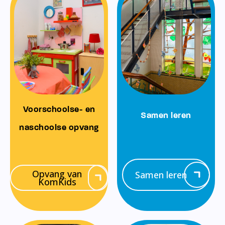
Voorschoolse- en
Samen leren
naschoolse opvang
Opvang van
Samen leren
KomKids