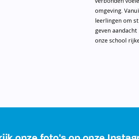
verbonden voele
omgeving. Vanui
leerlingen om st
geven aandacht 
onze school rijke
ijk onze foto's op onze Insta