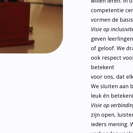
willen leren. In
competentie cen
vormen de basis
Visie op inclusivite
geven leerlinge
of geloof. We d
ook respect voor
betekent
voor ons, dat el
We sluiten aan 
leuk én betekeni
Visie op verbindin
zijn open, luist
ieders mening. W