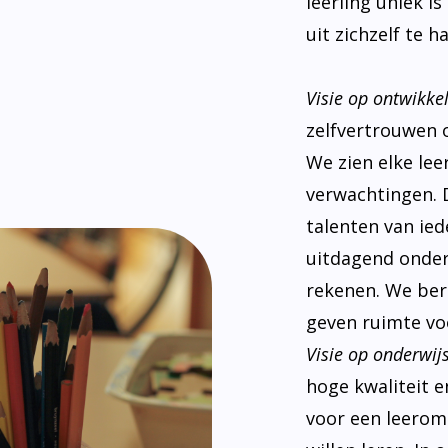
leerling uniek i
uit zichzelf te ha
Visie op ontwikke
zelfvertrouwen 
We zien elke le
verwachtingen. 
talenten van ied
uitdagend onderw
rekenen. We ber
geven ruimte voo
Visie op onderwijs
hoge kwaliteit e
voor een leeromg