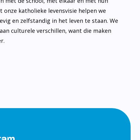
n met de school, met elkaar en met hun
t onze katholieke levensvisie helpen we
evig en zelfstandig in het leven te staan. We
aan culturele verschillen, want die maken
r.
gram