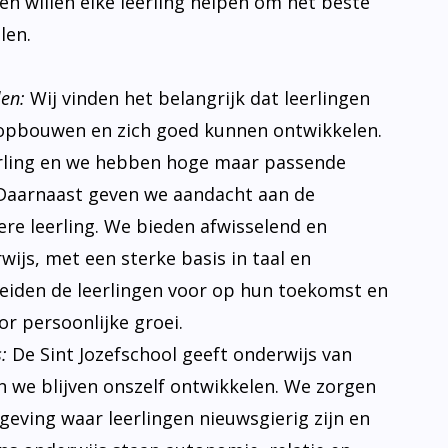
s en willen elke leerling helpen om het beste
len.
len:
Wij vinden het belangrijk dat leerlingen
opbouwen en zich goed kunnen ontwikkelen.
erling en we hebben hoge maar passende
Daarnaast geven we aandacht aan de
ere leerling. We bieden afwisselend en
ijs, met een sterke basis in taal en
eiden de leerlingen voor op hun toekomst en
r persoonlijke groei.
:
De Sint Jozefschool geeft onderwijs van
n we blijven onszelf ontwikkelen. We zorgen
eving waar leerlingen nieuwsgierig zijn en