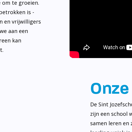
e om te groeien.
betrokken is -
 en vrijwilligers
 we aan een
reen kan
t.
Onze 
De Sint Jozefsch
zijn een school 
samen leren en z