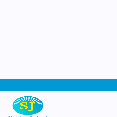
Jozef
Ruimte om te groeien
Welkom op de website van basisschool Sin
Schiedam. Wat leuk dat je ons gevonden
website kun je ontdekken wie wij zijn, wa
leren en beleven op school, en waarom he
dag een beetje bijzonder is. Neem een kijk
graag zien waar wij trots op zijn!