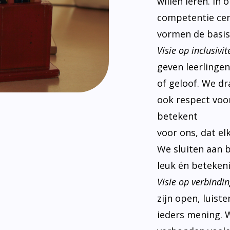
willen leren. In
competentie cen
vormen de basis
Visie op inclusivite
geven leerlinge
of geloof. We d
ook respect voor
betekent
voor ons, dat el
We sluiten aan 
leuk én betekeni
Visie op verbindin
zijn open, luist
ieders mening. W