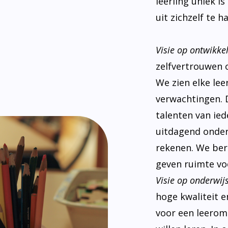
leerling uniek i
uit zichzelf te ha
Visie op ontwikke
zelfvertrouwen 
We zien elke le
verwachtingen. 
talenten van ied
uitdagend onderw
rekenen. We ber
geven ruimte voo
Visie op onderwijs
hoge kwaliteit e
voor een leeromg