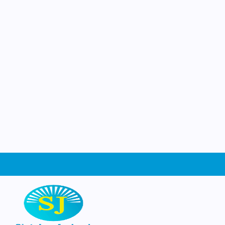
Jozef
Ruimte om te groeien
Welkom op de website van basisschool Sin
Schiedam. Wat leuk dat je ons gevonden
website kun je ontdekken wie wij zijn, wa
leren en beleven op school, en waarom he
dag een beetje bijzonder is. Neem een kijk
graag zien waar wij trots op zijn!