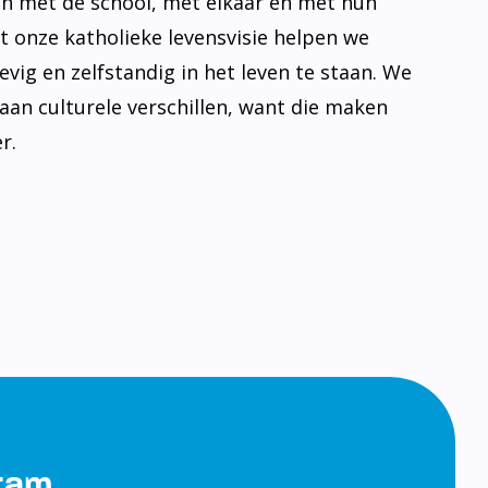
n met de school, met elkaar en met hun
t onze katholieke levensvisie helpen we
evig en zelfstandig in het leven te staan. We
aan culturele verschillen, want die maken
r.
gram