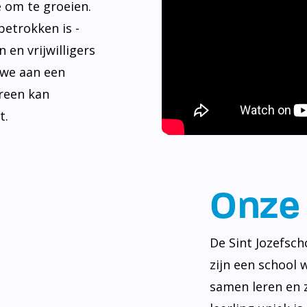
e om te groeien.
betrokken is -
 en vrijwilligers
 we aan een
reen kan
t.
Onze 
De Sint Jozefsch
zijn een school 
samen leren en z