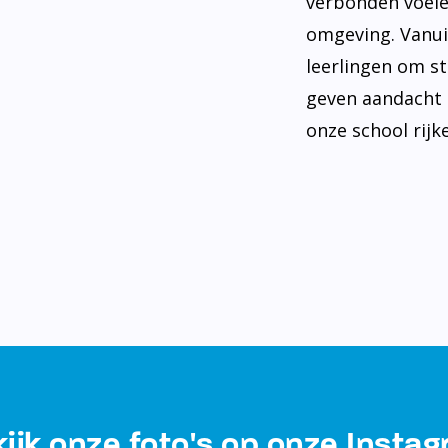
verbonden voele
omgeving. Vanui
leerlingen om st
geven aandacht 
onze school rijke
ijk onze foto's op onze Insta