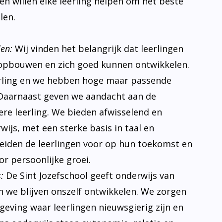
s en willen elke leerling helpen om het beste
len.
len:
Wij vinden het belangrijk dat leerlingen
opbouwen en zich goed kunnen ontwikkelen.
erling en we hebben hoge maar passende
Daarnaast geven we aandacht aan de
ere leerling. We bieden afwisselend en
ijs, met een sterke basis in taal en
eiden de leerlingen voor op hun toekomst en
r persoonlijke groei.
:
De Sint Jozefschool geeft onderwijs van
n we blijven onszelf ontwikkelen. We zorgen
eving waar leerlingen nieuwsgierig zijn en