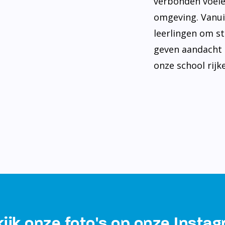
verbonden voele
omgeving. Vanui
leerlingen om st
geven aandacht 
onze school rijke
ijk onze foto's op onze Insta