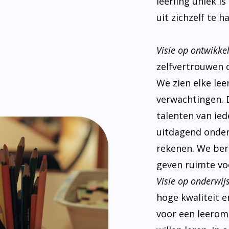
leerling uniek i
uit zichzelf te ha
Visie op ontwikke
zelfvertrouwen 
We zien elke le
verwachtingen. 
talenten van ied
uitdagend onderw
rekenen. We ber
geven ruimte voo
Visie op onderwijs
hoge kwaliteit e
voor een leeromg