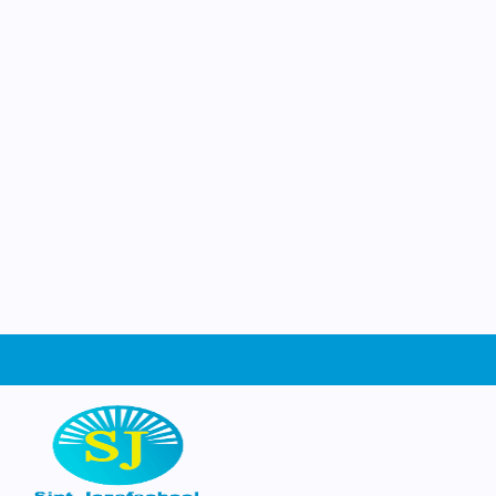
Jozef
Ruimte om te groeien
Welkom op de website van basisschool Sin
Schiedam. Wat leuk dat je ons gevonden
website kun je ontdekken wie wij zijn, wa
leren en beleven op school, en waarom he
dag een beetje bijzonder is. Neem een kijk
graag zien waar wij trots op zijn!