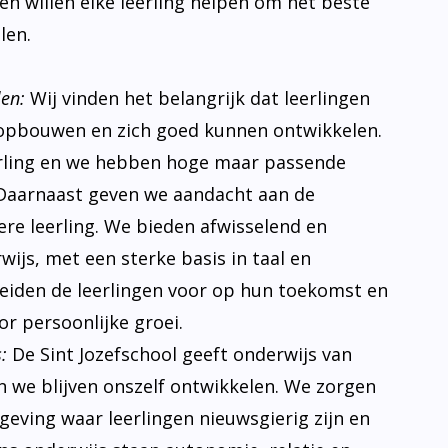
s en willen elke leerling helpen om het beste
len.
len:
Wij vinden het belangrijk dat leerlingen
opbouwen en zich goed kunnen ontwikkelen.
erling en we hebben hoge maar passende
Daarnaast geven we aandacht aan de
ere leerling. We bieden afwisselend en
ijs, met een sterke basis in taal en
eiden de leerlingen voor op hun toekomst en
r persoonlijke groei.
:
De Sint Jozefschool geeft onderwijs van
n we blijven onszelf ontwikkelen. We zorgen
eving waar leerlingen nieuwsgierig zijn en