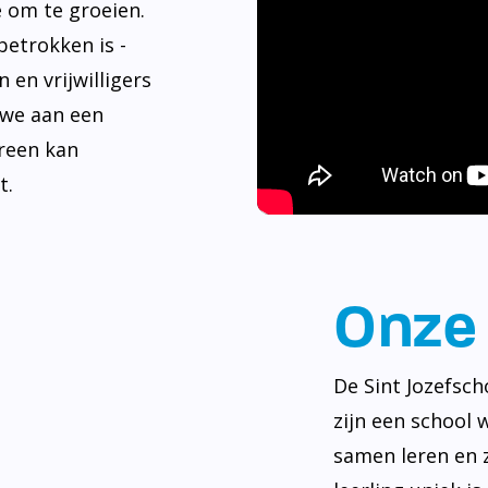
e om te groeien.
betrokken is -
 en vrijwilligers
 we aan een
reen kan
t.
Onze 
De Sint Jozefsch
zijn een school 
samen leren en z