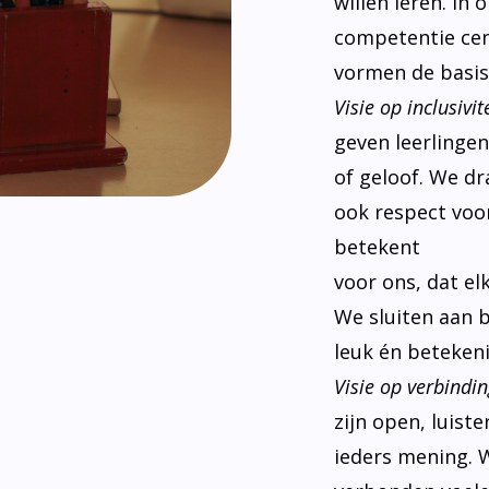
willen leren. In
competentie cen
vormen de basis
Visie op inclusivite
geven leerlinge
of geloof. We d
ook respect voor
betekent
voor ons, dat el
We sluiten aan 
leuk én betekeni
Visie op verbindin
zijn open, luist
ieders mening. W