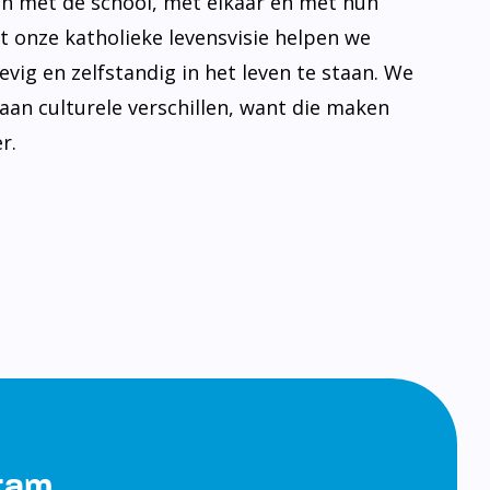
n met de school, met elkaar en met hun
t onze katholieke levensvisie helpen we
evig en zelfstandig in het leven te staan. We
aan culturele verschillen, want die maken
r.
gram