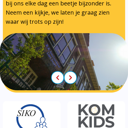
Klachtenregeling
Tussenschoolse opvang
bij ons elke dag een beetje bijzonder is.
Luizenprotocol
Neem een kijkje, we laten je graag zien
Privacy regelement
Voorschoolse- en naschoolse
Inspectie en leerplicht
waar wij trots op zijn!
Partners
opvang