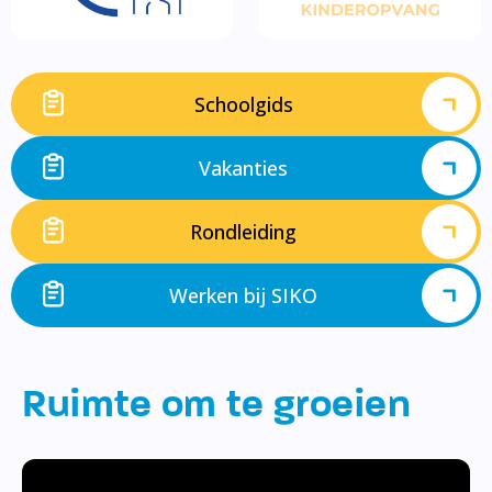
Schoolgids
Vakanties
Rondleiding
Werken bij SIKO
Ruimte om te groeien