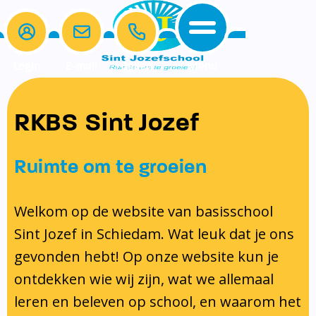
Login
E-mail
Bellen
Menu
De school
Ouders
RKBS Sint Jozef
Home
Ons onderwijs
Schoolgids en kalender
Samen Leren
Protocollen
De school
Ons onderwijs
Klassenouders
Ruimte om te groeien
Ouders
Schoolgids en kalender
Medezeggenschapsraad
Beleid en identiteit
Schoolgids
Spelling
Protocol schorsing en verwijdering
Contact
Schooltijden
Ouderbijdrage
Welkom op de website van basisschool
Schoolregels
Kalender 2025-2026
Lezen
Protocol omgang met gescheiden
Sint Jozef in Schiedam. Wat leuk dat je ons
Ons Team
Samen Leren
Formulieren
Taal
ouders
gevonden hebt! Op onze website kun je
Gymrooster
Protocollen
Rekenen
Pestprotocol
ontdekken wie wij zijn, wat we allemaal
Vakanties en Lesvrije dagen
Inschrijven en indelen van leerlingen
Gedragsprotocol
leren en beleven op school, en waarom het