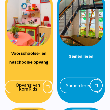
Voorschoolse- en
Samen leren
naschoolse opvang
Opvang van
Samen leren
KomKids