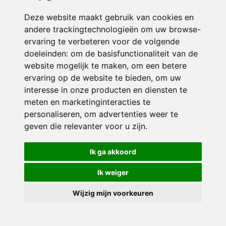
Deze website maakt gebruik van cookies en
andere trackingtechnologieën om uw browse-
ervaring te verbeteren voor de volgende
doeleinden:
om de basisfunctionaliteit van de
website mogelijk te maken
,
om een betere
ervaring op de website te bieden
,
om uw
interesse in onze producten en diensten te
© 2026 Sint Jozef | Alle rechten voorbehouden
meten en marketinginteracties te
personaliseren
,
om advertenties weer te
Privacy policy
|
Disclaimer
|
Klachtenregeling
|
RSIN en Anbi
|
Cookie
voorkeuren
geven die relevanter voor u zijn
.
Crealisatie
The MindOffice
Ik ga akkoord
Ik weiger
Wijzig mijn voorkeuren