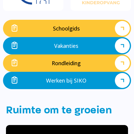
Schoolgids
Vakanties
Rondleiding
Werken bij SIKO
Ruimte om te groeien