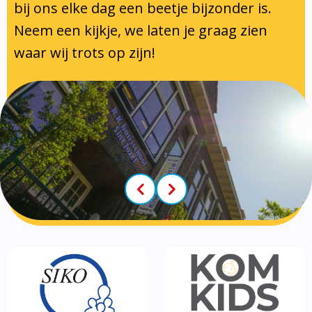
Klachtenregeling
Tussenschoolse opvang
bij ons elke dag een beetje bijzonder is.
Luizenprotocol
Neem een kijkje, we laten je graag zien
Privacy regelement
Voorschoolse- en naschoolse
Inspectie en leerplicht
waar wij trots op zijn!
Partners
opvang