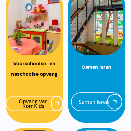
Voorschoolse- en
Samen leren
naschoolse opvang
Opvang van
Samen leren
KomKids