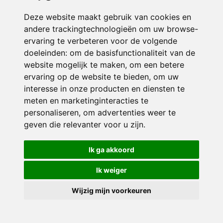
Deze website maakt gebruik van cookies en
andere trackingtechnologieën om uw browse-
ervaring te verbeteren voor de volgende
doeleinden:
om de basisfunctionaliteit van de
website mogelijk te maken
,
om een betere
ervaring op de website te bieden
,
om uw
interesse in onze producten en diensten te
© 2026 Sint Jozef | Alle rechten voorbehouden
meten en marketinginteracties te
personaliseren
,
om advertenties weer te
Privacy policy
|
Disclaimer
|
Klachtenregeling
|
RSIN en Anbi
|
Cookie
voorkeuren
geven die relevanter voor u zijn
.
Crealisatie
The MindOffice
Ik ga akkoord
Ik weiger
Wijzig mijn voorkeuren