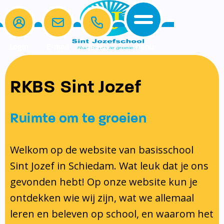
Login
E-mail
Bellen
Menu
De school
Ouders
RKBS Sint Jozef
Home
Ons onderwijs
Schoolgids en kalender
Samen Leren
Protocollen
De school
Ons onderwijs
Klassenouders
Ruimte om te groeien
Ouders
Schoolgids en kalender
Medezeggenschapsraad
Beleid en identiteit
Schoolgids
Spelling
Protocol schorsing en verwijdering
Contact
Schooltijden
Ouderbijdrage
Welkom op de website van basisschool
Schoolregels
Kalender 2025-2026
Lezen
Protocol omgang met gescheiden
Sint Jozef in Schiedam. Wat leuk dat je ons
Ons Team
Samen Leren
Formulieren
Taal
ouders
gevonden hebt! Op onze website kun je
Gymrooster
Protocollen
Rekenen
Pestprotocol
ontdekken wie wij zijn, wat we allemaal
Vakanties en Lesvrije dagen
Inschrijven en indelen van leerlingen
Gedragsprotocol
leren en beleven op school, en waarom het